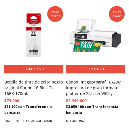
ENVÍO
ENVÍO
GRATIS
GRATIS
Botella de tinta de color negro
Canon Imageprograf TC-20M
original Canon 16 BK - GI-
Impresora de gran formato
16BK 170ml.
plotter de 24” con WIFI y
escáner
$79.000
$3.399.000
$71.100
con
Transferencia
$3.059.100
con
Transferencia
bancaria
bancaria
TANQUE DE TINTA ORIGINAL CANON
MEGAOFERTAS