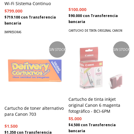
Wi-Fi Sistema Continuo
$100.000
$799.000
$90.000
con
Transferencia
$719.100
con
Transferencia
bancaria
bancaria
CARTUCHO DE TINTA ORIGINAL CANON
IMPRESORAS
SIN STOCK
SIN STOCK
Cartucho de tinta inkjet
original Canon 6 magenta
Cartucho de toner alternativo
fotográfico - BCI-6PM
para Canon 703
$5.000
$4.500
con
Transferencia
$1.500
bancaria
$1.350
con
Transferencia