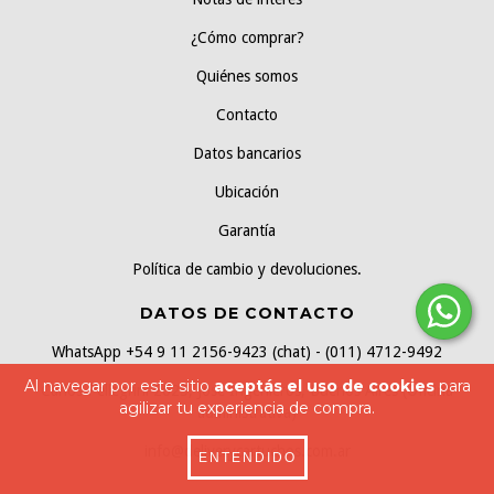
¿Cómo comprar?
Quiénes somos
Contacto
Datos bancarios
Ubicación
Garantía
Política de cambio y devoluciones.
DATOS DE CONTACTO
WhatsApp +54 9 11 2156-9423 (chat) - (011) 4712-9492
Al navegar por este sitio
aceptás el uso de cookies
para
Carlos Pellegrini 2625, José Ingenieros, Buenos Aires (Oficina
agilizar tu experiencia de compra.
administrativa)
info@deliverycartuchos.com.ar
ENTENDIDO