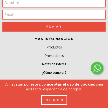
MÁS INFORMACIÓN
Productos
Promociones
Notas de interés
¿Cómo comprar?
Quiénes somos
Al navegar por este sitio
aceptás el uso de cookies
para
agilizar tu experiencia de compra.
Contacto
Datos bancarios
ENTENDIDO
Ubicación