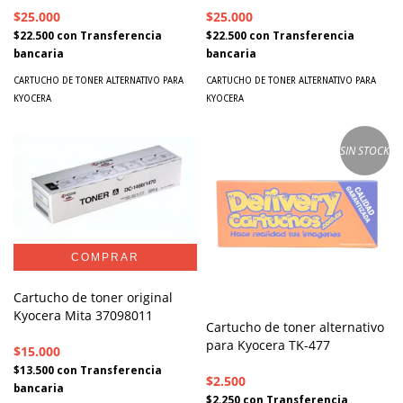
$25.000
$25.000
$22.500
con
Transferencia
$22.500
con
Transferencia
bancaria
bancaria
CARTUCHO DE TONER ALTERNATIVO PARA
CARTUCHO DE TONER ALTERNATIVO PARA
KYOCERA
KYOCERA
SIN STOCK
Cartucho de toner original
Kyocera Mita 37098011
Cartucho de toner alternativo
para Kyocera TK-477
$15.000
$13.500
con
Transferencia
$2.500
bancaria
$2.250
con
Transferencia