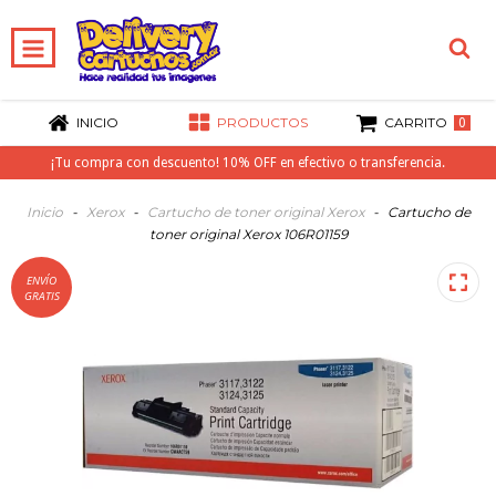
INICIO
PRODUCTOS
CARRITO
0
¡Tu compra con descuento! 10% OFF en efectivo o transferencia.
Inicio
-
Xerox
-
Cartucho de toner original Xerox
-
Cartucho de
toner original Xerox 106R01159
ENVÍO
GRATIS