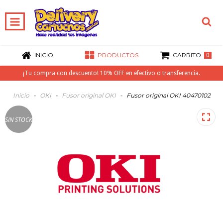
INICIO
PRODUCTOS
CARRITO
0
¡Tu compra con descuento! 10% OFF en efectivo o transferencia.
Inicio
-
OKI
-
Fusor original OKI
-
Fusor original OKI 40470102
SIN STOCK