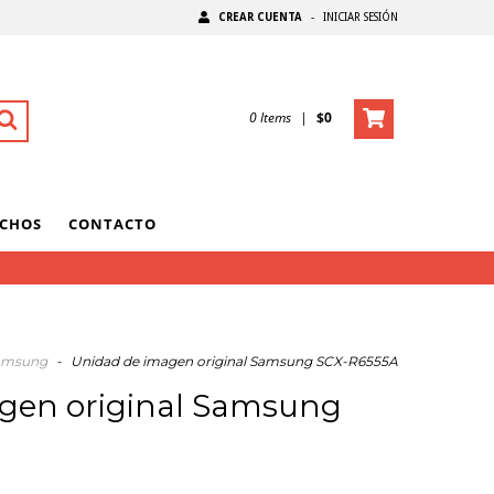
CREAR CUENTA
-
INICIAR SESIÓN
0
Items
|
$0
UCHOS
CONTACTO
Samsung
-
Unidad de imagen original Samsung SCX-R6555A
gen original Samsung