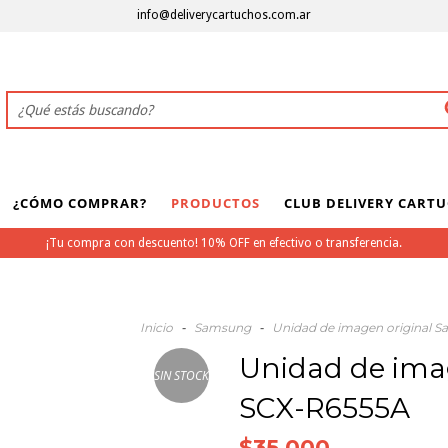
info@deliverycartuchos.com.ar
¿CÓMO COMPRAR?
PRODUCTOS
CLUB DELIVERY CART
¡Tu compra con descuento! 10% OFF en efectivo o transferencia.
Inicio
-
Samsung
-
Unidad de imagen original 
Unidad de ima
SIN STOCK
SCX-R6555A
$35.000