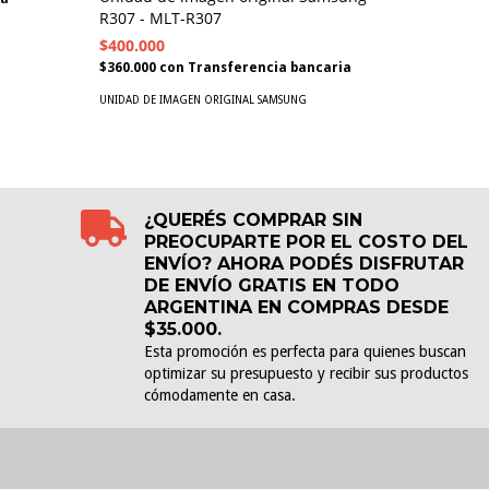
R409 - 
R307 - MLT-R307
$15.000
$400.000
$13.500
c
$360.000
con
Transferencia bancaria
UNIDAD DE
UNIDAD DE IMAGEN ORIGINAL SAMSUNG
¿QUERÉS COMPRAR SIN
PREOCUPARTE POR EL COSTO DEL
ENVÍO? AHORA PODÉS DISFRUTAR
DE ENVÍO GRATIS EN TODO
ARGENTINA EN COMPRAS DESDE
$35.000.
Esta promoción es perfecta para quienes buscan
optimizar su presupuesto y recibir sus productos
cómodamente en casa.