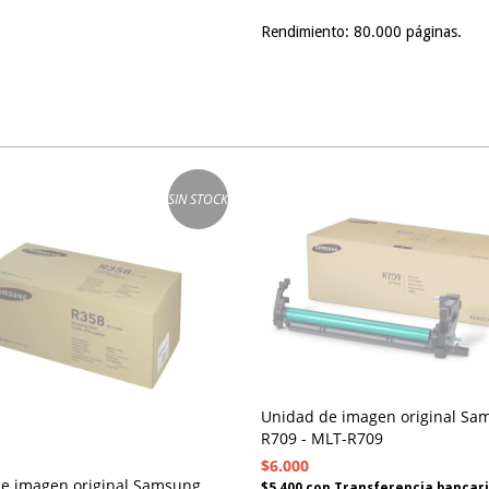
Rendimiento: 80.000 páginas.
SIN STOCK
Unidad de imagen original Sa
R709 - MLT-R709
$6.000
e imagen original Samsung
$5.400
con
Transferencia bancar